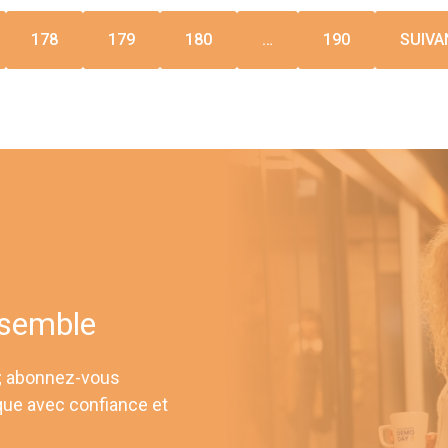
178
179
180
…
190
SUIVA
nsemble
 ; abonnez-vous
que avec confiance et