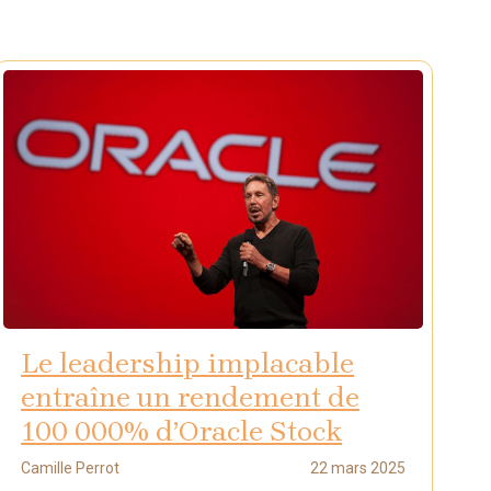
Le leadership implacable
entraîne un rendement de
100 000% d’Oracle Stock
Camille Perrot
22 mars 2025