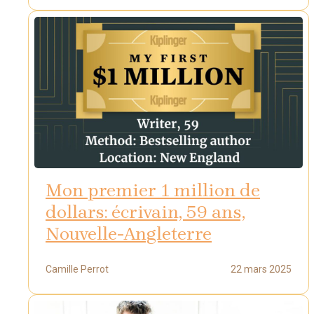
Mon premier 1 million de
dollars: écrivain, 59 ans,
Nouvelle-Angleterre
Camille Perrot
22 mars 2025