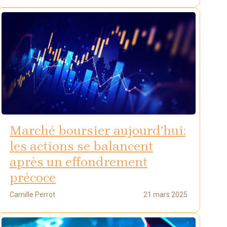
Marché boursier aujourd’hui:
les actions se balancent
après un effondrement
précoce
Camille Perrot
21 mars 2025