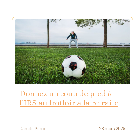
Donnez un coup de pied à
l’IRS au trottoir à la retraite
Camille Perrot
23 mars 2025