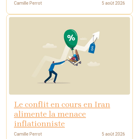
Camille Perrot
5 août 2026
Le conflit en cours en Iran
alimente la menace
inflationniste
Camille Perrot
5 août 2026