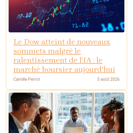
Le Dow atteint de nouveaux
sommets malgré le
ralentissement de l’IA : le
marché boursier aujourd’hui
Camille Perrot
5 août 2026