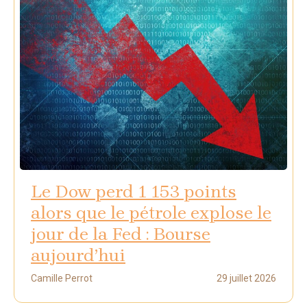
Le Dow perd 1 153 points
alors que le pétrole explose le
jour de la Fed : Bourse
aujourd’hui
Camille Perrot
29 juillet 2026