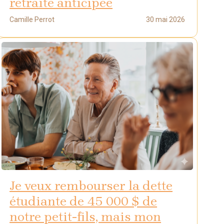
retraite anticipée
Camille Perrot
30 mai 2026
Je veux rembourser la dette
étudiante de 45 000 $ de
notre petit-fils, mais mon