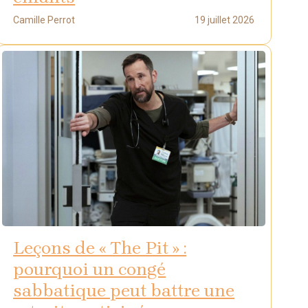
Camille Perrot
19 juillet 2026
Leçons de « The Pit » :
pourquoi un congé
sabbatique peut battre une