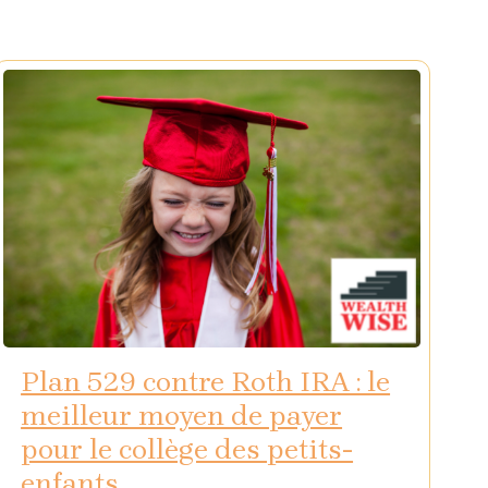
Plan 529 contre Roth IRA : le
meilleur moyen de payer
pour le collège des petits-
enfants