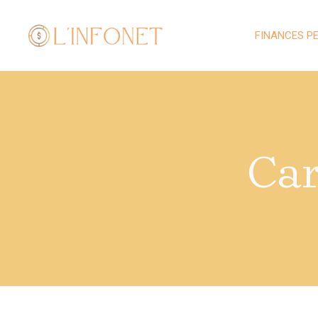
Aller
au
FINANCES P
contenu
Car