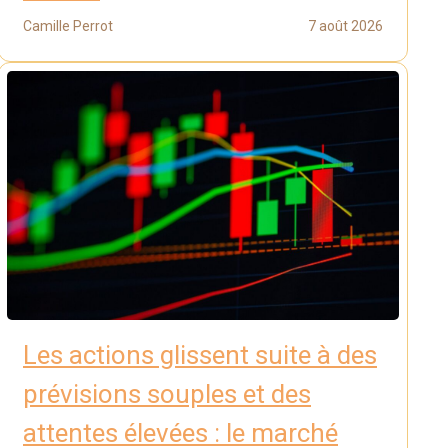
Camille Perrot
7 août 2026
Les actions glissent suite à des
prévisions souples et des
attentes élevées : le marché