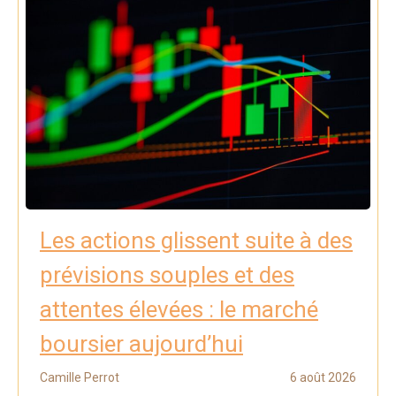
Les actions glissent suite à des
prévisions souples et des
attentes élevées : le marché
boursier aujourd’hui
Camille Perrot
6 août 2026