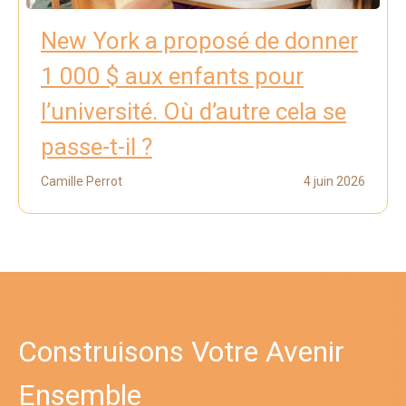
New York a proposé de donner
1 000 $ aux enfants pour
l’université. Où d’autre cela se
passe-t-il ?
Camille Perrot
4 juin 2026
Construisons Votre Avenir
Ensemble