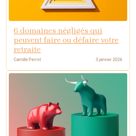
6 domaines négligés qui
peuvent faire ou défaire votre
retraite
Camille Perrot
3 janvier 2026