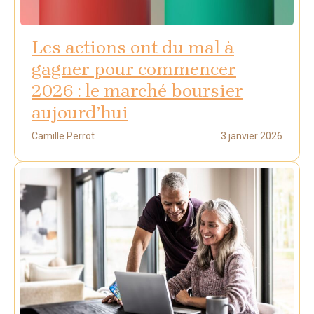
Les actions ont du mal à
gagner pour commencer
2026 : le marché boursier
aujourd’hui
Camille Perrot
3 janvier 2026