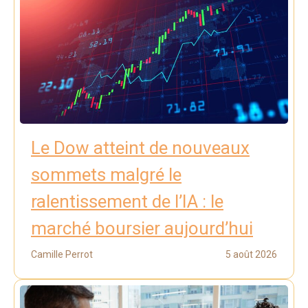
Le Dow atteint de nouveaux
sommets malgré le
ralentissement de l’IA : le
marché boursier aujourd’hui
Camille Perrot
5 août 2026