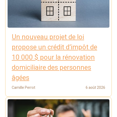
Un nouveau projet de loi
propose un crédit d’impôt de
10 000 $ pour la rénovation
domiciliaire des personnes
âgées
Camille Perrot
6 août 2026