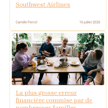
Southwest Airlines
Camille Perrot
16 juillet 2026
La plus grosse erreur
financière commise par de
nombreuses familles