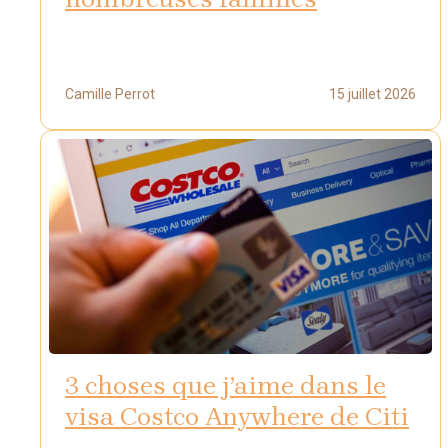
Camille Perrot
15 juillet 2026
3 choses que j’aime dans le
visa Costco Anywhere de Citi