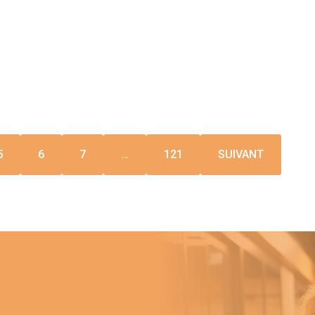
5
6
7
…
121
SUIVANT