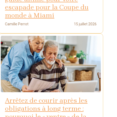
escapade pour la Coupe du
monde à Miami
Camille Perrot
15 juillet 2026
Arrêtez de courir après les
obligations à long terme :
pourquoi le « ventre » de la