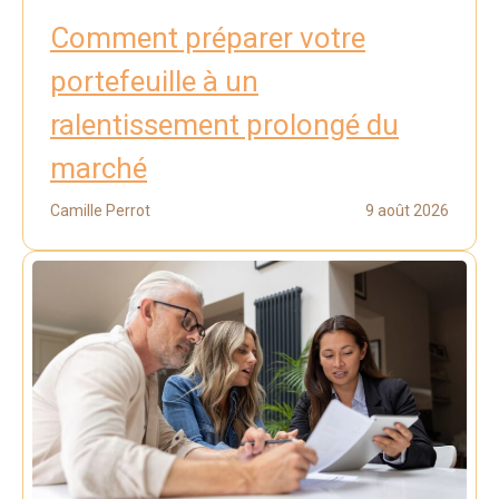
Comment préparer votre
portefeuille à un
ralentissement prolongé du
marché
Camille Perrot
9 août 2026