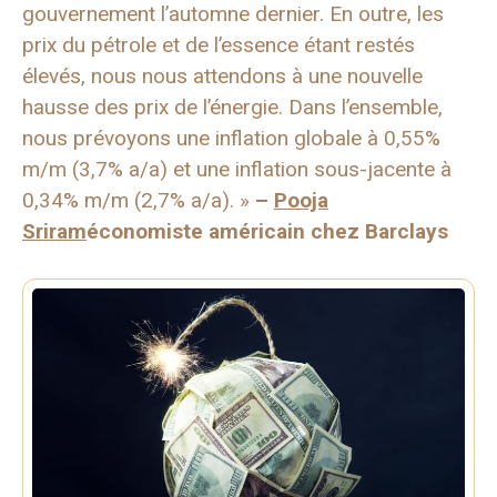
gouvernement l’automne dernier. En outre, les
prix du pétrole et de l’essence étant restés
élevés, nous nous attendons à une nouvelle
hausse des prix de l’énergie. Dans l’ensemble,
nous prévoyons une inflation globale à 0,55%
m/m (3,7% a/a) et une inflation sous-jacente à
0,34% m/m (2,7% a/a). »
–
Pooja
Sriram
économiste américain chez Barclays