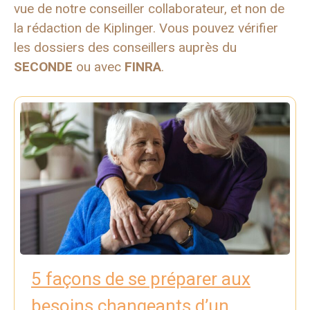
vue de notre conseiller collaborateur, et non de
la rédaction de Kiplinger. Vous pouvez vérifier
les dossiers des conseillers auprès du
SECONDE
ou avec
FINRA
.
5 façons de se préparer aux
besoins changeants d’un