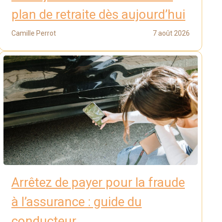
plan de retraite dès aujourd’hui
Camille Perrot
7 août 2026
Arrêtez de payer pour la fraude
à l’assurance : guide du
conducteur