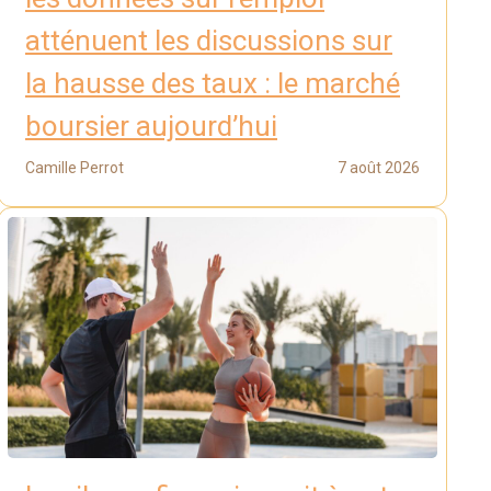
atténuent les discussions sur
la hausse des taux : le marché
boursier aujourd’hui
Camille Perrot
7 août 2026