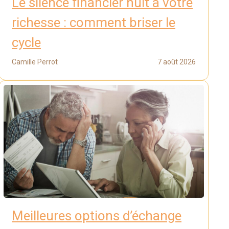
Le silence financier nuit à votre
richesse : comment briser le
cycle
Camille Perrot
7 août 2026
Meilleures options d’échange