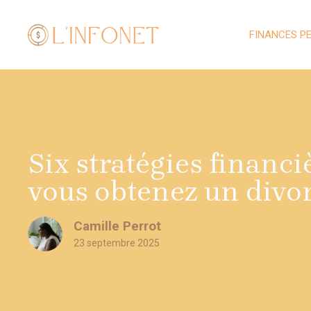
Aller
au
FINANCES P
contenu
Six stratégies financi
vous obtenez un divor
Camille Perrot
23 septembre 2025