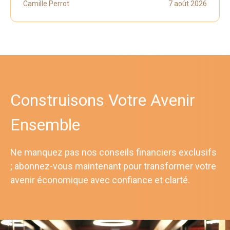
Camille Perrot
7 août 2026
Construisons Votre Avenir
Ensemble
Ne manquez pas nos conseils financiers exclusifs
; abonnez-vous maintenant pour transformer votre
avenir économique avec confiance et clarté.