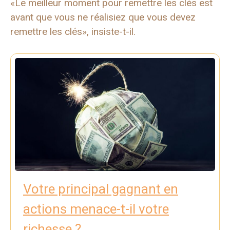
«Le meilleur moment pour remettre les clés est
avant que vous ne réalisiez que vous devez
remettre les clés», insiste-t-il.
Votre principal gagnant en
actions menace-t-il votre
richesse ?