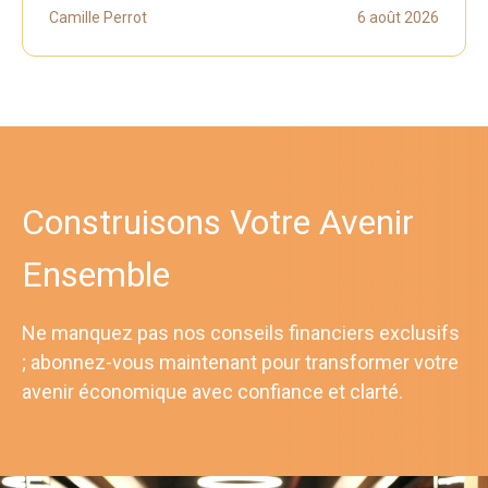
Camille Perrot
6 août 2026
Construisons Votre Avenir
Ensemble
Ne manquez pas nos conseils financiers exclusifs
; abonnez-vous maintenant pour transformer votre
avenir économique avec confiance et clarté.