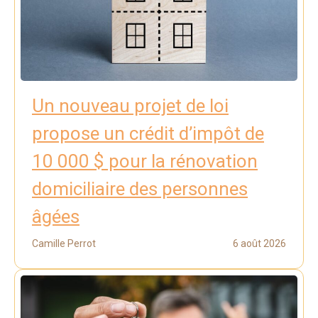
Un nouveau projet de loi
propose un crédit d’impôt de
10 000 $ pour la rénovation
domiciliaire des personnes
âgées
Camille Perrot
6 août 2026