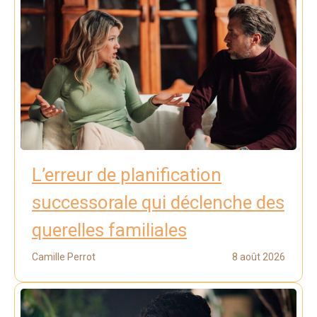
L’erreur de planification
successorale qui déclenche des
querelles familiales
Camille Perrot
8 août 2026