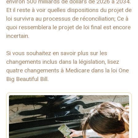
environ 500 milliards de dollars de 2026 à 2034.
Et il reste à voir quelles dispositions du projet de
loi survivra au processus de réconciliation; Ce à
quoi ressemblera le projet de loi final est encore
incertain.
Si vous souhaitez en savoir plus sur les
changements inclus dans la législation, lisez
quatre changements à Medicare dans la loi One
Big Beautiful Bill.