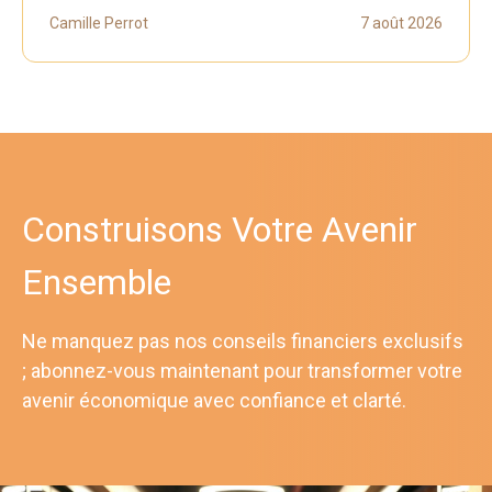
Camille Perrot
7 août 2026
Construisons Votre Avenir
Ensemble
Ne manquez pas nos conseils financiers exclusifs
; abonnez-vous maintenant pour transformer votre
avenir économique avec confiance et clarté.