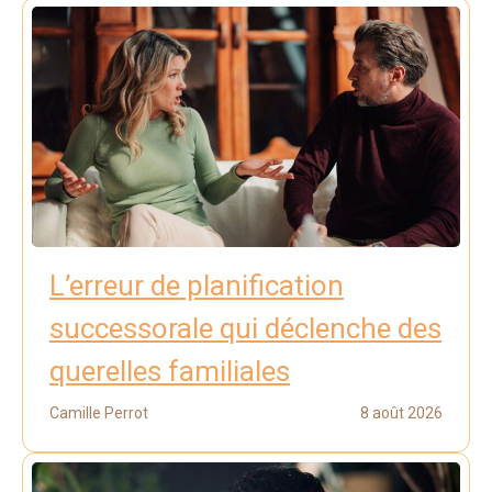
L’erreur de planification
successorale qui déclenche des
querelles familiales
Camille Perrot
8 août 2026