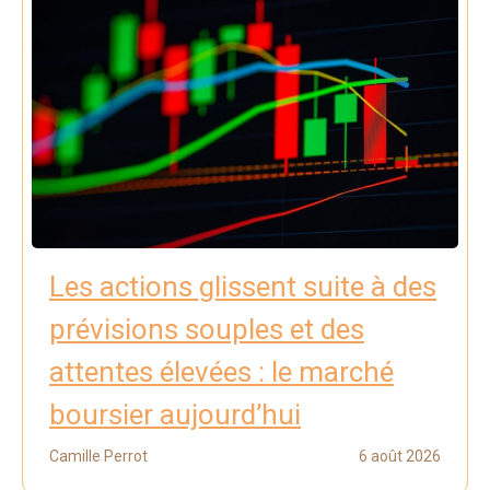
Les actions glissent suite à des
prévisions souples et des
attentes élevées : le marché
boursier aujourd’hui
Camille Perrot
6 août 2026