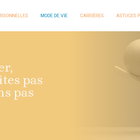
ERSONNELLES
MODE DE VIE
CARRIÈRES
ASTUCES 
er,
ites pas
ns pas