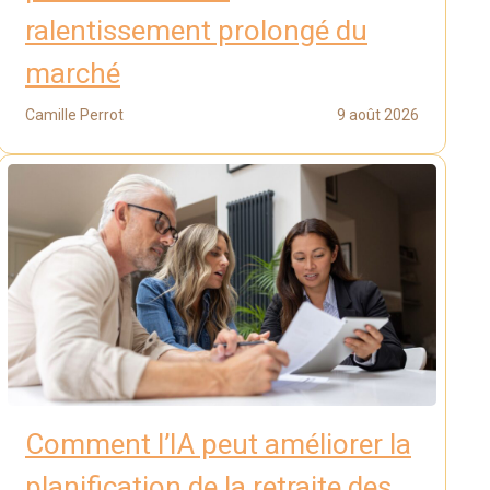
ralentissement prolongé du
marché
Camille Perrot
9 août 2026
Comment l’IA peut améliorer la
planification de la retraite des