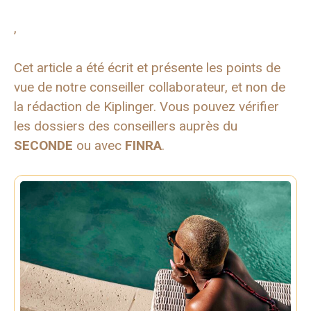
,
Cet article a été écrit et présente les points de
vue de notre conseiller collaborateur, et non de
la rédaction de Kiplinger. Vous pouvez vérifier
les dossiers des conseillers auprès du
SECONDE
ou avec
FINRA
.