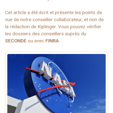
Cet article a été écrit et présente les points de
vue de notre conseiller collaborateur, et non de
la rédaction de Kiplinger. Vous pouvez vérifier
les dossiers des conseillers auprès du
SECONDE
ou avec
FINRA
.