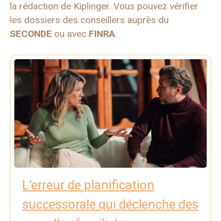
la rédaction de Kiplinger. Vous pouvez vérifier
les dossiers des conseillers auprès du
SECONDE
ou avec
FINRA
.
L’erreur de planification
successorale qui déclenche des