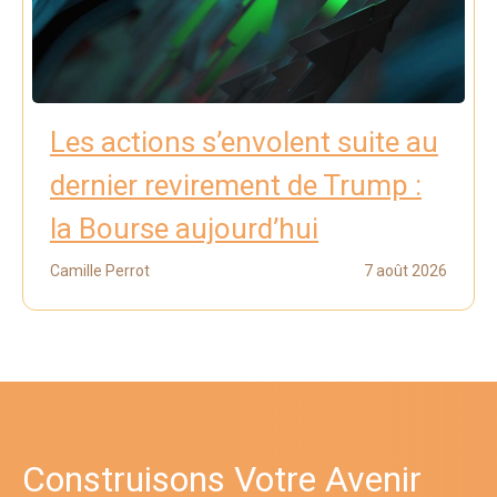
Les actions s’envolent suite au
dernier revirement de Trump :
la Bourse aujourd’hui
Camille Perrot
7 août 2026
Construisons Votre Avenir