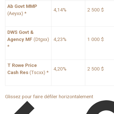
Ab Govt MMP
4,14%
2 500 $
(Aeyxx) *
DWS Govt &
Agency MF
(Dtgxx)
4,23%
1 000 $
*
T Rowe Price
4,20%
2 500 $
Cash Res
(Tscxx) *
Glissez pour faire défiler horizontalement