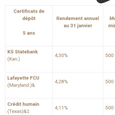
Certificats de
dépôt
Rendement annuel
Mo
au 31 janvier
mi
5 ans
KS Statebank
4,30%
500
(Kan.)
Lafayette FCU
4,28%
500
(Maryland.)&
Crédit humain
4,11%
500
(Texas)&‡