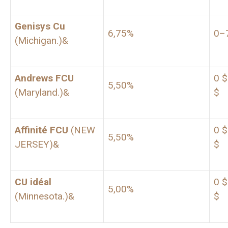
Genisys Cu
6,75%
0–
(Michigan.)&
Andrews FCU
0 $
5,50%
(Maryland.)&
$
Affinité FCU
(NEW
0 $
5,50%
JERSEY)&
$
CU idéal
0 $
5,00%
(Minnesota.)&
$