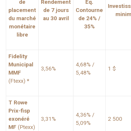
de
Rendement
Eq.
Investis
placement
de 7 jours
Contourne
mini
du marché
au 30 avril
de 24% /
monétaire
35%
libre
Fidelity
Municipal
4,68% /
3,56%
1 $
MMF
5,48%
(Ftexx) *
T Rowe
Prix-fisp
4,36% /
exonéré
3,31%
2 500
5,09%
MF
(Ptexx)