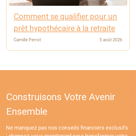
Comment se qualifier pour un
prêt hypothécaire à la retraite
Camille Perrot
5 août 2026
Construisons Votre Avenir
Ensemble
Ne manquez pas nos conseils financiers exclusifs
; abonnez-vous maintenant pour transformer votre