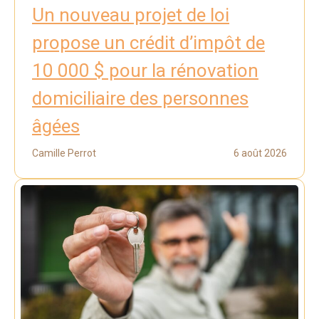
Un nouveau projet de loi
propose un crédit d’impôt de
10 000 $ pour la rénovation
domiciliaire des personnes
âgées
Camille Perrot
6 août 2026