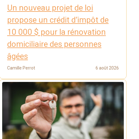
Un nouveau projet de loi
propose un crédit d’impôt de
10 000 $ pour la rénovation
domiciliaire des personnes
âgées
Camille Perrot
6 août 2026