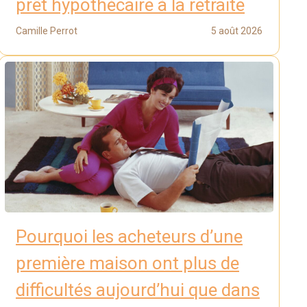
prêt hypothécaire à la retraite
Camille Perrot
5 août 2026
Pourquoi les acheteurs d’une
première maison ont plus de
difficultés aujourd’hui que dans