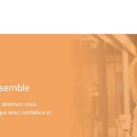
nsemble
 ; abonnez-vous
que avec confiance et