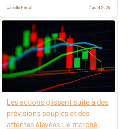
Camille Perrot
7 août 2026
Les actions glissent suite à des
prévisions souples et des
attentes élevées : le marché