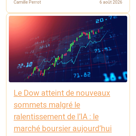
Camille Perrot
6 août 2026
Le Dow atteint de nouveaux
sommets malgré le
ralentissement de l’IA : le
marché boursier aujourd’hui