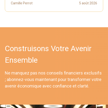
Camille Perrot
5 août 2026
Construisons Votre Avenir
Ensemble
Ne manquez pas nos conseils financiers exclusifs
; abonnez-vous maintenant pour transformer votre
avenir économique avec confiance et clarté.