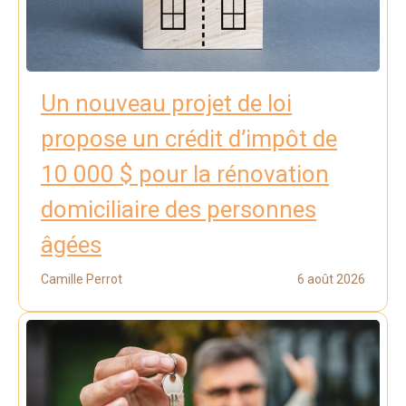
Un nouveau projet de loi
propose un crédit d’impôt de
10 000 $ pour la rénovation
domiciliaire des personnes
âgées
Camille Perrot
6 août 2026