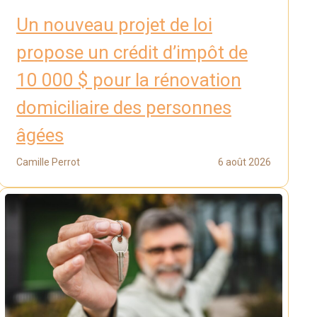
Un nouveau projet de loi
propose un crédit d’impôt de
10 000 $ pour la rénovation
domiciliaire des personnes
âgées
Camille Perrot
6 août 2026