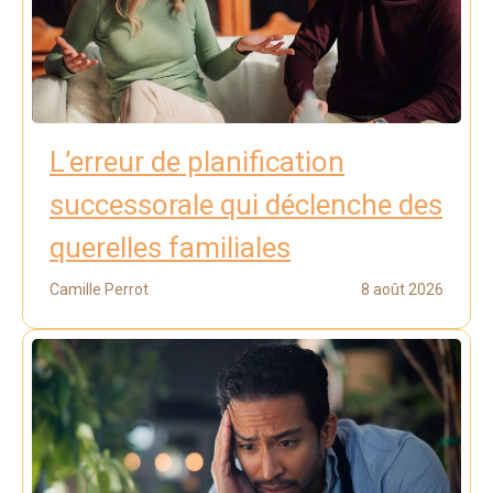
L’erreur de planification
successorale qui déclenche des
querelles familiales
Camille Perrot
8 août 2026