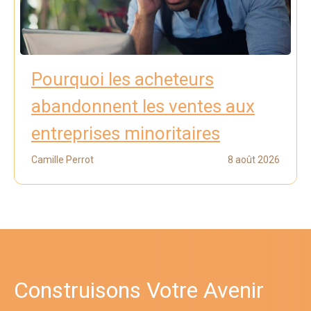
Pourquoi les acheteurs
abandonnent les ventes aux
entreprises minoritaires
Camille Perrot
8 août 2026
Construisons Votre Avenir