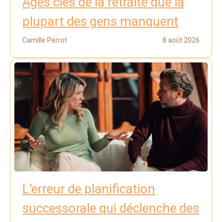
Âges clés de la retraite que la
plupart des gens manquent
Camille Perrot
8 août 2026
L’erreur de planification
successorale qui déclenche des