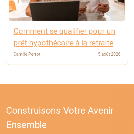
Comment se qualifier pour un
prêt hypothécaire à la retraite
Camille Perrot
5 août 2026
Construisons Votre Avenir
Ensemble