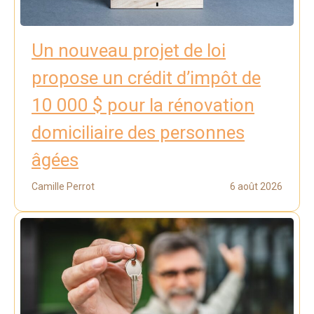
Un nouveau projet de loi
propose un crédit d’impôt de
10 000 $ pour la rénovation
domiciliaire des personnes
âgées
Camille Perrot
6 août 2026