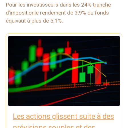
Pour les investisseurs dans les 24%
tranche
d’imposition
le rendement de 3,9% du fonds
équivaut à plus de 5,1%.
Les actions glissent suite à des
prévisions souples et des