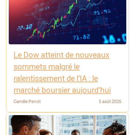
Le Dow atteint de nouveaux
sommets malgré le
ralentissement de l’IA : le
marché boursier aujourd’hui
Camille Perrot
5 août 2026