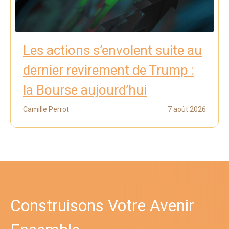
Les actions s’envolent suite au
dernier revirement de Trump :
la Bourse aujourd’hui
Camille Perrot
7 août 2026
Construisons Votre Avenir