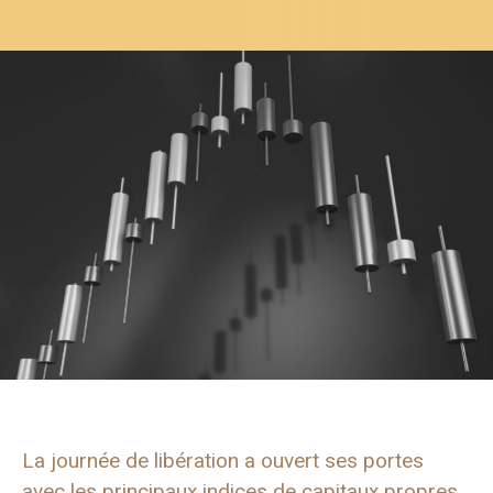
La journée de libération a ouvert ses portes
avec les principaux indices de capitaux propres