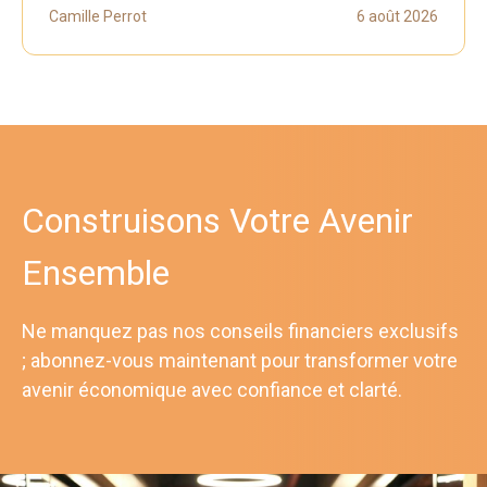
Camille Perrot
6 août 2026
Construisons Votre Avenir
Ensemble
Ne manquez pas nos conseils financiers exclusifs
; abonnez-vous maintenant pour transformer votre
avenir économique avec confiance et clarté.