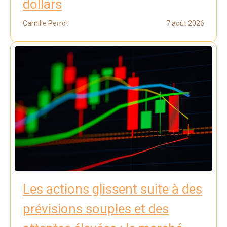
dollars
Camille Perrot
7 août 2026
Les actions glissent suite à des
prévisions souples et des