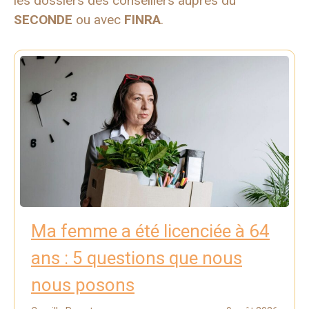
les dossiers des conseillers auprès du
SECONDE
ou avec
FINRA
.
Ma femme a été licenciée à 64
ans : 5 questions que nous
nous posons