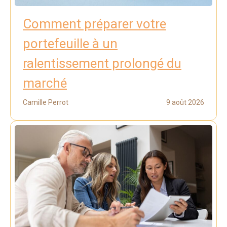
Comment préparer votre
portefeuille à un
ralentissement prolongé du
marché
Camille Perrot
9 août 2026