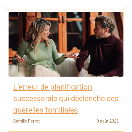
L’erreur de planification
successorale qui déclenche des
querelles familiales
Camille Perrot
8 août 2026