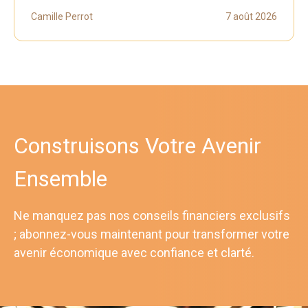
Camille Perrot
7 août 2026
Construisons Votre Avenir
Ensemble
Ne manquez pas nos conseils financiers exclusifs
; abonnez-vous maintenant pour transformer votre
avenir économique avec confiance et clarté.