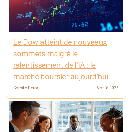
Le Dow atteint de nouveaux
sommets malgré le
ralentissement de l’IA : le
marché boursier aujourd’hui
Camille Perrot
5 août 2026