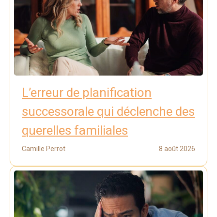
L’erreur de planification
successorale qui déclenche des
querelles familiales
Camille Perrot
8 août 2026