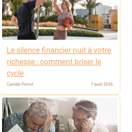
Le silence financier nuit à votre
richesse : comment briser le
cycle
Camille Perrot
7 août 2026