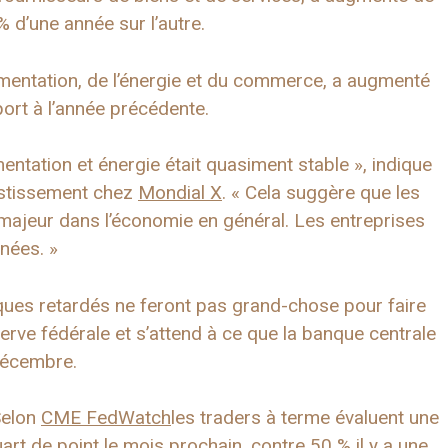
% d’une année sur l’autre.
alimentation, de l’énergie et du commerce, a augmenté
ort à l’année précédente.
entation et énergie était quasiment stable », indique
vestissement chez
Mondial X
. « Cela suggère que les
majeur dans l’économie en général. Les entreprises
nnées. »
ques retardés ne feront pas grand-chose pour faire
erve fédérale et s’attend à ce que la banque centrale
décembre.
Selon
CME FedWatch
les traders à terme évaluent une
art de point le mois prochain, contre 50 % il y a une