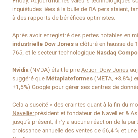
Friday. Aujourd’hui, les valeurs technologiques so
inquiétudes liées à la bulle de l’IA persistaient, 
à des rapports de bénéfices optimistes.
Après avoir enregistré des pertes notables en mil
industrielle Dow Jones
a clôturé en hausse de 1
765, et le secteur technologique
Nasdaq Compos
Nvidia
(NVDA) était le pire
Action Dow Jones
auj
suggéré que
Métaplateformes
(META, +3,8%) en
+1,5%) Google pour gérer ses centres de donné
Cela a suscité « des craintes quant à la fin du mo
Navellier
président et fondateur de Navellier & Ass
jusqu’à présent, il n’y a aucune réaction de la p
croissance annuelle des ventes de 66,4 % et un