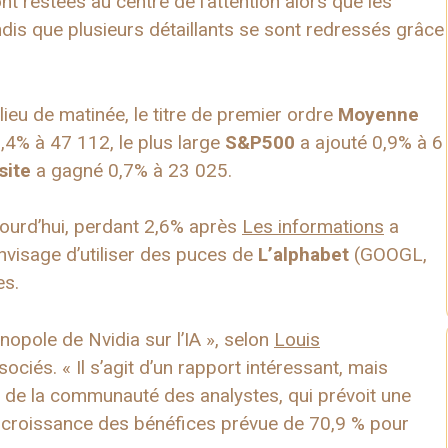
nt restées au centre de l’attention alors que les
tandis que plusieurs détaillants se sont redressés grâce
ieu de matinée, le titre de premier ordre
Moyenne
,4% à 47 112, le plus large
S&P500
a ajouté 0,9% à 6
ite
a gagné 0,7% à 23 025.
ourd’hui, perdant 2,6% après
Les informations
a
visage d’utiliser des puces de
L’alphabet
(GOOGL,
es.
nopole de Nvidia sur l’IA », selon
Louis
ociés. « Il s’agit d’un rapport intéressant, mais
art de la communauté des analystes, qui prévoit une
e croissance des bénéfices prévue de 70,9 % pour