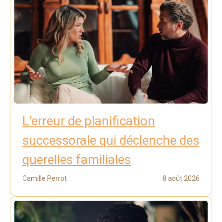
L’erreur de planification
successorale qui déclenche des
querelles familiales
Camille Perrot
8 août 2026